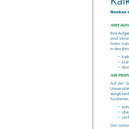
Kal
Neubau o
IHRE AU
Ihre Aufga
sind veran
holen Sub
in den Ber
Kal
Era
Abs
IHR PROF
Auf der G
Universit
ausgezeic
fundierte
ent
übe
ver
Den siche