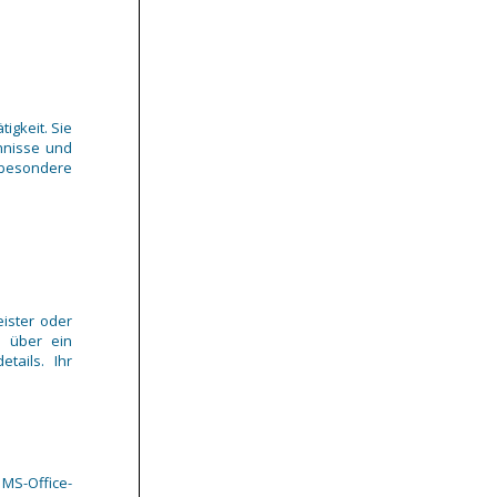
igkeit. Sie
chnisse und
sbesondere
ister oder
m über ein
tails. Ihr
MS-Office-