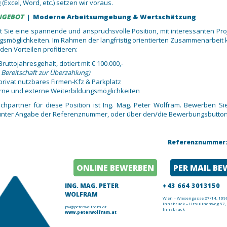
Excel, Word, etc.) setzen wir voraus.
NGEBOT
| Moderne Arbeitsumgebung & Wertschätzung
t Sie eine spannende und anspruchsvolle Position, mit interessanten Pr
gsmöglichkeiten. Im Rahmen der langfristig orientierten Zusammenarbeit
den Vorteilen profitieren:
Bruttojahresgehalt, dotiert mit € 100.000,-
 Bereitschaft zur Überzahlung)
privat nutzbares Firmen-Kfz & Parkplatz
erne und externe Weiterbildungsmöglichkeiten
chpartner für diese Position ist Ing. Mag. Peter Wolfram. Bewerben Sie
 unter Angabe der Referenznummer, oder über den/die Bewerbungsbutton
Referenznummer: 
ONLINE BEWERBEN
PER MAIL B
ING. MAG. PETER
+43 664 3013150
WOLFRAM
Wien – Wiesengasse 27/14, 109
Innsbruck – Ursulinenweg 57,
pw@peterwolfram.at
Innsbruck
www.peterwolfram.at