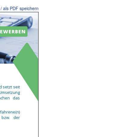
/ als PDF speichern
BEWERBEN
 setzt seit
 Umsetzung
achen das
rfahrene(n)
 bzw. der