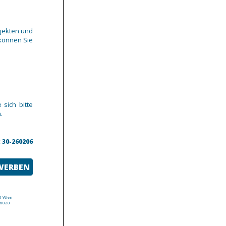
ojekten und
 können Sie
 sich bitte
.
30-260206
EWERBEN
0 Wien
 6020